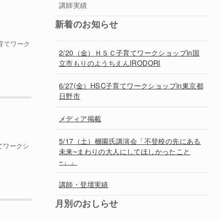
講師実績
新着のお知らせ
育てワーク
2/20（金）ＨＳＣ子育てワークショップin国
立市もりのようちえんIRODORI
6/27(金）HSC子育てワークショップin東京都
日野市
メディア掲載
5/17（土）棚園氏講演会「不登校の先にある
てワークシ
未来~まわりの大人にしてほしかったこと
~」」
講師・登壇実績
月別のおしらせ